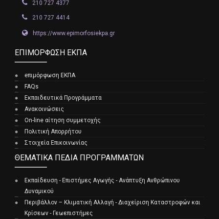
210 727 4377
210 727 4414
https://www.epimorfosiekpa.gr
EΠΙΜΌΡΦΩΣΗ ΕΚΠΑ
eπιμόρφωση ΕΚΠΑ
FAQs
Εκπαιδευτικά Προγράμματα
Ανακοινώσεις
On-line αίτηση συμμετοχής
Πολιτική Απορρήτου
Στοιχεία Επικοινωνίας
ΘΕΜΑΤΙΚΆ ΠΕΔΊΑ ΠΡΟΓΡΑΜΜΆΤΩΝ
Εκπαίδευση - Επιστήμες Αγωγής - Ανάπτυξη Ανθρώπινου
Δυναμικού
Περιβάλλον – Κλιματική Αλλαγή - Διαχείριση Καταστροφών και
Κρίσεων - Γεωεπιστήμες