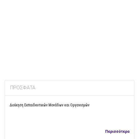
© Free
Joomla! 3 Modules
- by
VinaGecko.com
ΠΡΌΣΦΑΤΑ
Διοίκηση Εκπαιδευτικών Μονάδων και Οργανισμών
Περισσότερα