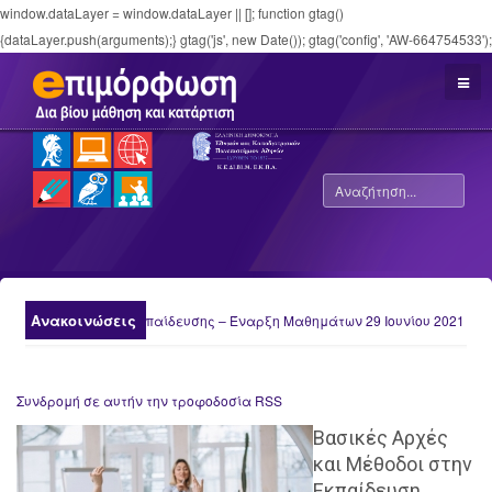
window.dataLayer = window.dataLayer || []; function gtag()
{dataLayer.push(arguments);} gtag('js', new Date()); gtag('config', 'AW-664754533');
Ανακοινώσεις
Νέα Τμήματα Εκπαίδευσης – Έναρξη Μαθημάτων 29 Ιουνίου 2021
Συνδρομή σε αυτήν την τροφοδοσία RSS
Βασικές Αρχές
και Μέθοδοι στην
Εκπαίδευση